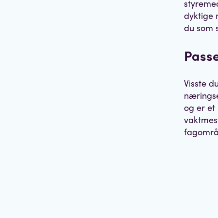
styremed
dyktige m
du som s
Pass
Visste d
nærings
og er et 
vaktmest
fagområ