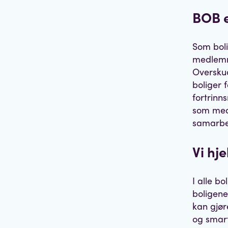
BOB 
Som boli
medlemme
Overskud
boliger 
fortrinn
som medl
samarbei
Vi hj
I alle b
boligene.
kan gjør
og smart