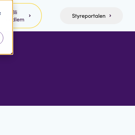
Bli
g
Styreportalen
medlem