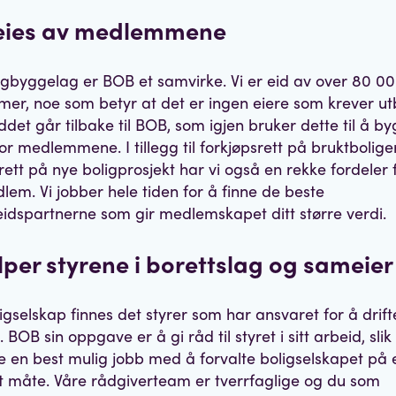
eies av medlemmene
gbyggelag er BOB et samvirke. Vi er eid av over 80 0
r, noe som betyr at det er ingen eiere som krever utb
det går tilbake til BOB, som igjen bruker dette til å by
for medlemmene. I tillegg til forkjøpsrett på bruktbolige
srett på nye boligprosjekt har vi også en rekke fordeler
em. Vi jobber hele tiden for å finne de beste
dspartnerne som gir medlemskapet ditt større verdi.
elper styrene i borettslag og sameie
oligselskap finnes det styrer som har ansvaret for å drif
 BOB sin oppgave er å gi råd til styret i sitt arbeid, slik
e en best mulig jobb med å forvalte boligselskapet på
 måte. Våre rådgiverteam er tverrfaglige og du som