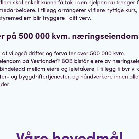
lem skal enkelt kunne få tak i den hjelpen du trenger 
edarbeidere. I tillegg arrangerer vi flere nyttige kurs, s
tyremedlem blir tryggere i ditt verv.
er på 500 000 kvm. næringseiendo
u at vi også drifter og forvalter over 500 000 kvm.
eiendom på Vestlandet? BOB bistår eiere av næringse
bindeledd mellom eiere og leietakere. I tillegg tilbyr vi
er- og byggdriftertjenester, og håndverkere innen alle
der.
Våre hovedmål