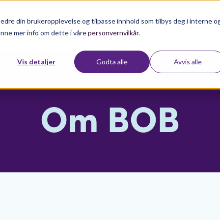
edre din brukeropplevelse og tilpasse innhold som tilbys deg i interne o
Min side
inne mer info om dette i våre
personvernvilkår
.
Vis detaljer
Godta alle
Avvis alle
Om BOB