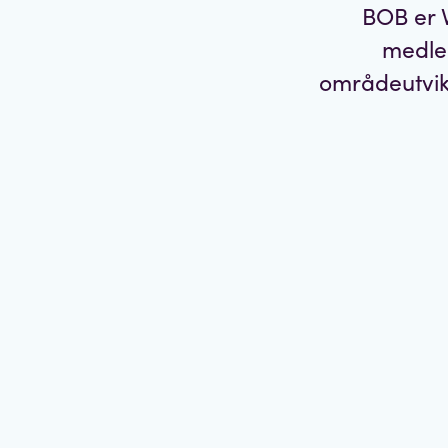
BOB er 
medlem
områdeutvikl