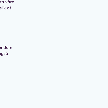
fra våre
lik at
m
iendom
 også