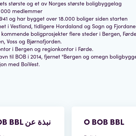
ets største og et av Norges største boligbyggelag
 000 medlemmer
i 1941 og har bygget over 18.000 boliger siden starten
et i Vestland, tidligere Hordaland og Sogn og Fjordane
kommende boligprosjekter flere steder i Bergen, Førde
n, Voss og Bjørnafjorden.
tor i Bergen og regionkontor i Førde.
navn til BOB i 2014, fjernet "Bergen og omegn boligbygg
sjon med BoiVest.
BOB BBL نبذة عن
O BOB BBL