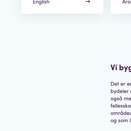
English
Ara
Vi by
Det er e
bydeler 
også med
fellessk
områdeu
og som l