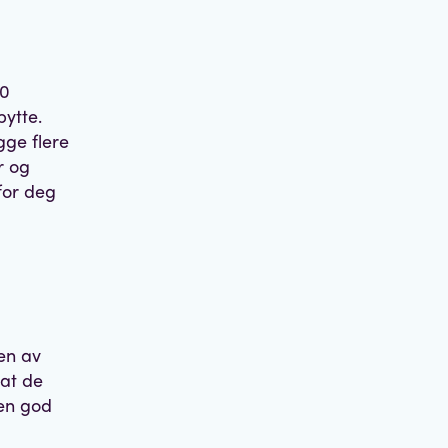
00
ytte.
gge flere
r og
 for deg
r
ten av
 at de
 en god