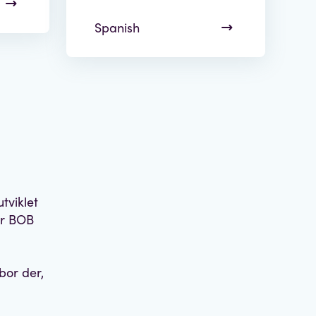
Spanish
tviklet
ber BOB
or der,