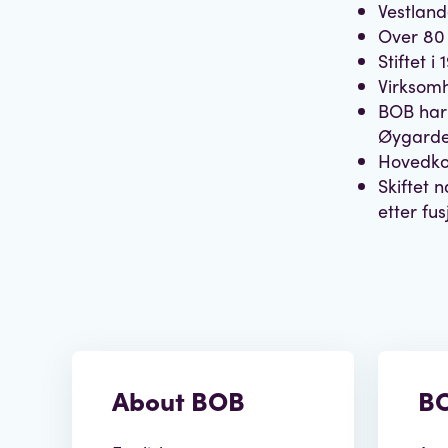
Vestland
Over 80
Stiftet 
Virksomh
BOB har 
Øygarde
Hovedkon
Skiftet 
etter fu
About BOB