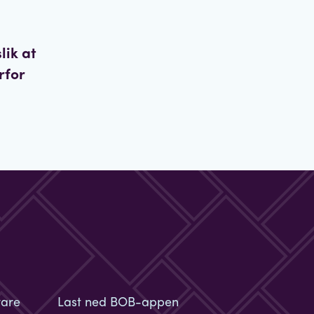
lik at
rfor
vare
Last ned BOB-appen