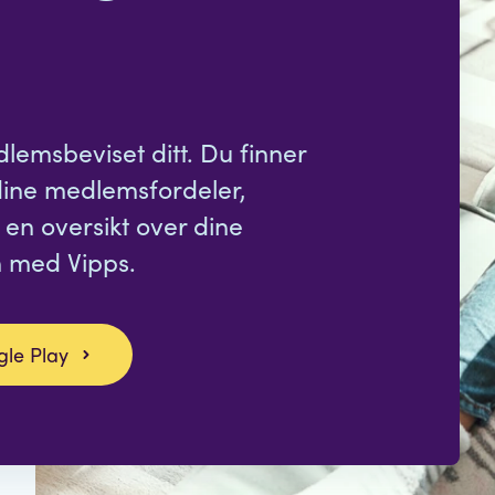
emsbeviset ditt. Du finner
dine medlemsfordeler,
 en oversikt over dine
n med Vipps.
le Play