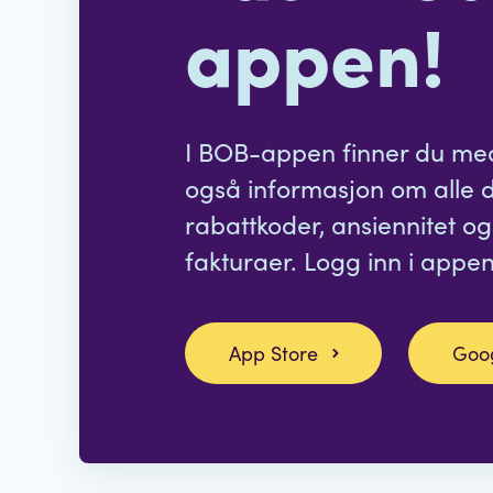
appen!
I BOB-appen finner du medl
også informasjon om alle 
rabattkoder, ansiennitet og
fakturaer. Logg inn i appe
App Store
Goog