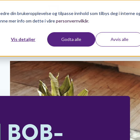
edre din brukeropplevelse og tilpasse innhold som tilbys deg i interne o
Min side
inne mer info om dette i våre
personvernvilkår
.
Vis detaljer
Godta alle
Avvis alle
d BOB-