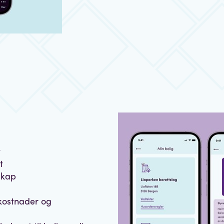
t
t
skap
skostnader og