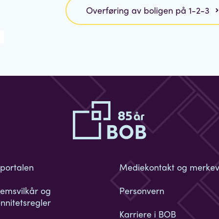
Overføring av boligen på 1-2-3
eportalen
Mediekontakt og merke
emsvilkår og
Personvern
nnitetsregler
Karriere i BOB