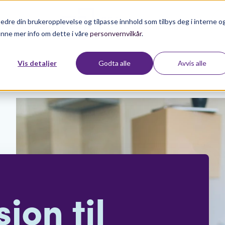
edre din brukeropplevelse og tilpasse innhold som tilbys deg i interne o
Min side
inne mer info om dette i våre
personvernvilkår
.
Vis detaljer
Godta alle
Avvis alle
jon til