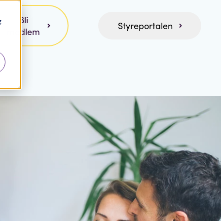
Bli
g
Styreportalen
medlem