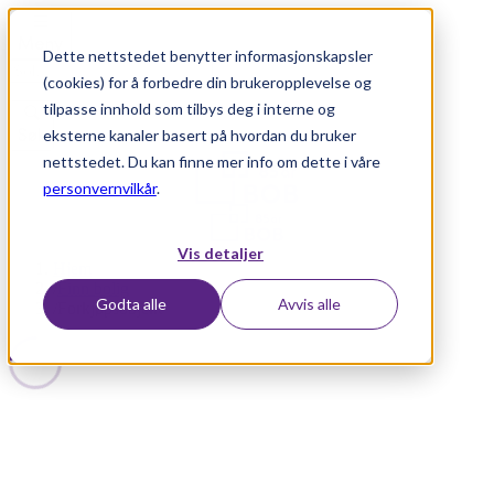
Meny
Dette nettstedet benytter informasjonskapsler
(cookies) for å forbedre din brukeropplevelse og
tilpasse innhold som tilbys deg i interne og
Søk
eksterne kanaler basert på hvordan du bruker
nettstedet. Du kan finne mer info om dette i våre
personvernvilkår
.
Vis detaljer
Hjem
/
Finn bolig
Godta alle
Avvis alle
/
Forkjøpsobjekt