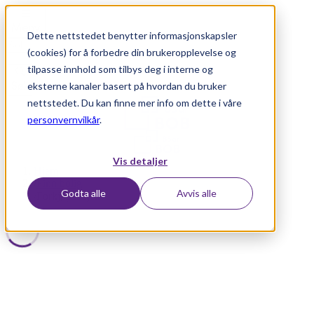
Meny
Dette nettstedet benytter informasjonskapsler
(cookies) for å forbedre din brukeropplevelse og
tilpasse innhold som tilbys deg i interne og
Søk
eksterne kanaler basert på hvordan du bruker
nettstedet. Du kan finne mer info om dette i våre
personvernvilkår
.
Vis detaljer
Hjem
/
Finn bolig
Godta alle
Avvis alle
/
Forkjøpsobjekt