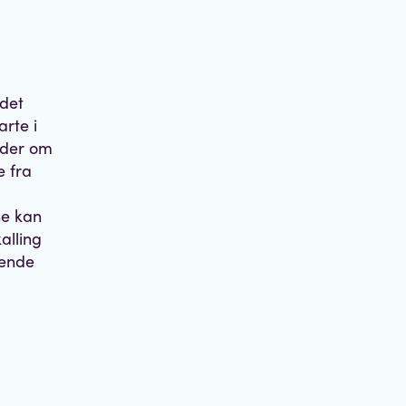
 det
arte i
urder om
e fra
ne kan
kalling
mende