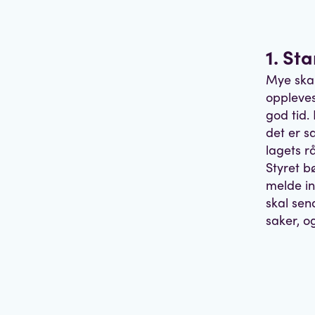
1. St
Mye skal
oppleves 
god tid.
det er s
lagets r
Styret b
melde inn
skal sen
saker, og