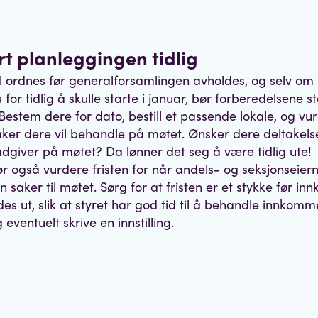
art planleggingen tidlig
 ordnes før generalforsamlingen avholdes, og selv om
for tidlig å skulle starte i januar, bør forberedelsene st
 Bestem dere for dato, bestill et passende lokale, og v
aker dere vil behandle på møtet. Ønsker dere deltakels
ådgiver på møtet? Da lønner det seg å være tidlig ute!
ør også vurdere fristen for når andels- og seksjonseier
 saker til møtet. Sørg for at fristen er et stykke før inn
des ut, slik at styret har god tid til å behandle innkom
 eventuelt skrive en innstilling.