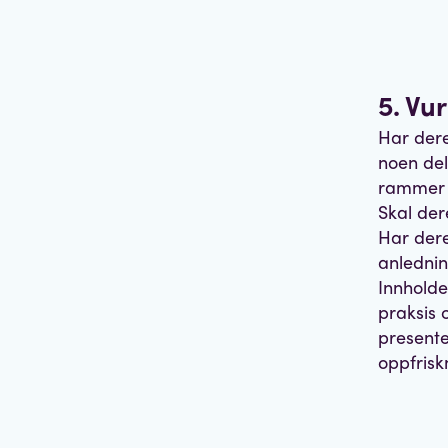
5. Vu
Har dere
noen del
rammer f
Skal der
Har der
anledning
Innholde
praksis 
presente
oppfriskn