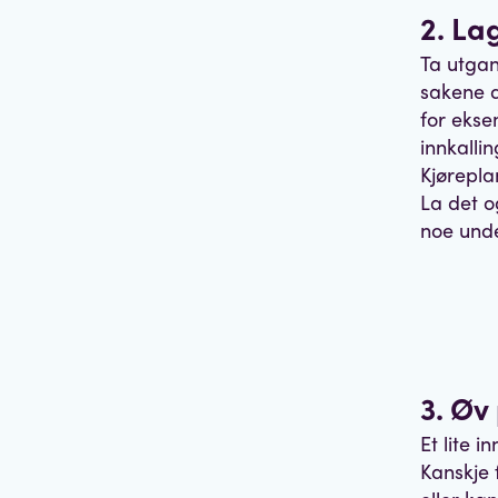
2. La
Ta utgan
sakene d
for ekse
innkalli
Kjørepla
La det o
noe unde
3. Øv
Et lite 
Kanskje 