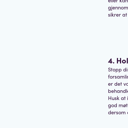
eller ka
gjennom 
sikrer at
4. Ho
Stopp di
forsamli
er det v
behandl
Husk at 
god møte
dersom d