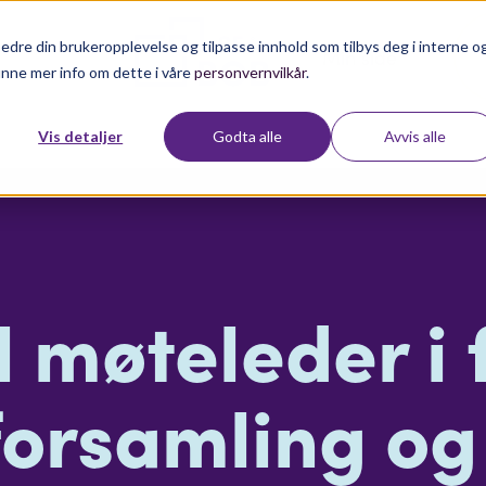
edre din brukeropplevelse og tilpasse innhold som tilbys deg i interne o
Min side
inne mer info om dette i våre
personvernvilkår
.
Vis detaljer
Godta alle
Avvis alle
il møteleder i
forsamling og