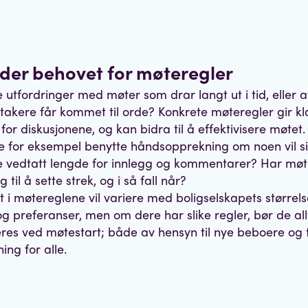
rder behovet for møteregler
 utfordringer med møter som drar langt ut i tid, eller 
takere får kommet til orde? Konkrete møteregler gir kl
or diskusjonene, og kan bidra til å effektivisere møtet.
e for eksempel benytte håndsopprekning om noen vil s
e vedtatt lengde for innlegg og kommentarer? Har møt
 til å sette strek, og i så fall når?
t i møtereglene vil variere med boligselskapets størrels
og preferanser, men om dere har slike regler, bør de all
res ved møtestart; både av hensyn til nye beboere og t
ing for alle.