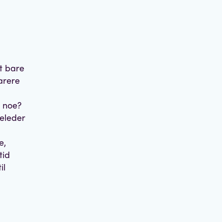
at bare
arere
i noe?
eleder
e,
tid
il