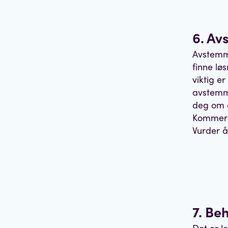
6. A
Avstemmi
finne lø
viktig e
avstemmi
deg om a
Kommer d
Vurder å
7. Be
Det er le