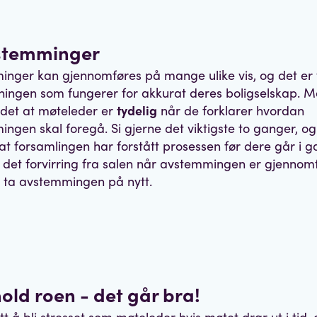
vstemminger
nger kan gjennomføres på mange ulike vis, og det er v
sningen som fungerer for akkurat deres boligselskap. M
r det at møteleder er
tydelig
når de forklarer hvordan
ngen skal foregå. Si gjerne det viktigste to ganger, og
t forsamlingen har forstått prosessen før dere går i g
et forvirring fra salen når avstemmingen er gjennom
 ta avstemmingen på nytt.
hold roen - det går bra!
tt å bli stresset som møteleder hvis møtet drar ut i tid, 