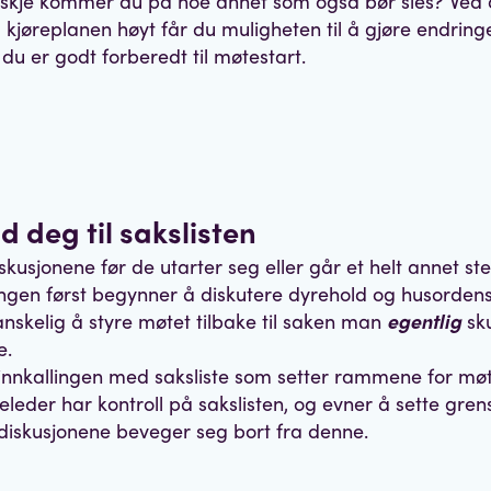
nskje kommer du på noe annet som også bør sies? Ved 
kjøreplanen høyt får du muligheten til å gjøre endringe
 du er godt forberedt til møtestart.
ld deg til sakslisten
skusjonene før de utarter seg eller går et helt annet st
ngen først begynner å diskutere dyrehold og husordens
anskelig å styre møtet tilbake til saken man
egentlig
sku
e.
innkallingen med saksliste som setter rammene for møt
leder har kontroll på sakslisten, og evner å sette gren
iskusjonene beveger seg bort fra denne.