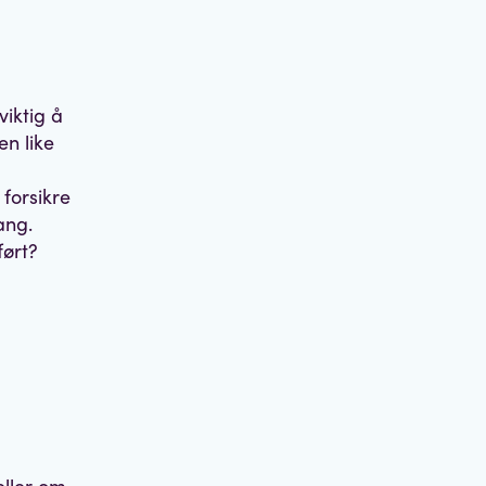
iktig å
en like
 forsikre
ang.
ført?
eller om