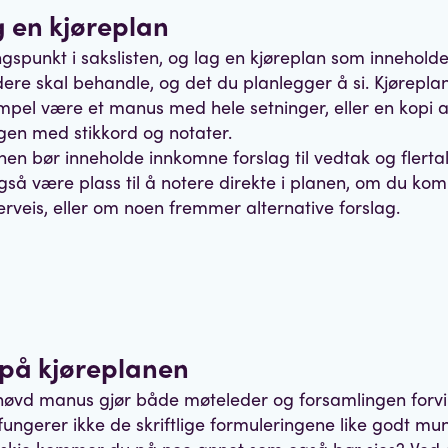
g en kjøreplan
gspunkt i sakslisten, og lag en kjøreplan som inneholde
ere skal behandle, og det du planlegger å si. Kjørepla
mpel være et manus med hele setninger, eller en kopi 
ngen med stikkord og notater.
nen bør inneholde innkomne forslag til vedtak og flertal
gså være plass til å notere direkte i planen, om du k
rveis, eller om noen fremmer alternative forslag.
 på kjøreplanen
innøvd manus gjør både møteleder og forsamlingen forvi
fungerer ikke de skriftlige formuleringene like godt mun