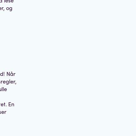
å lese
r, og
ed! Når
regler,
lle
et. En
ser