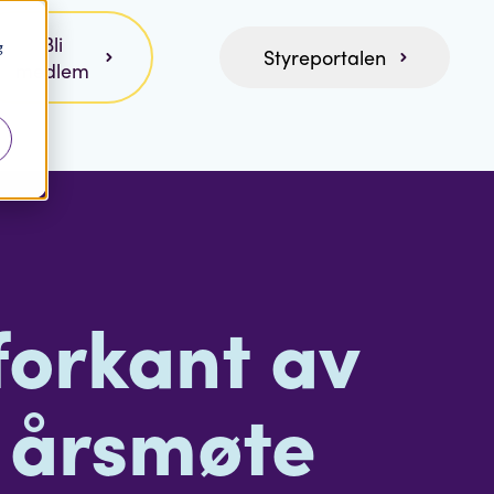
Bli
g
Styreportalen
medlem
 forkant av
 årsmøte