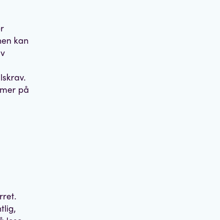
r
nen kan
av
lskrav.
ommer på
rret.
tlig,