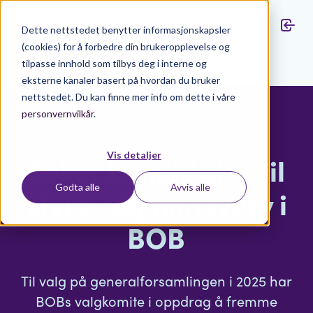
Dette nettstedet benytter informasjonskapsler
(cookies) for å forbedre din brukeropplevelse og
tilpasse innhold som tilbys deg i interne og
Aktuelt
eksterne kanaler basert på hvordan du bruker
nettstedet. Du kan finne mer info om dette i våre
personvernvilkår
.
Vis detaljer
Søker kandidater til
Godta alle
Avvis alle
styre- og tillitsverv i
BOB
Til valg på generalforsamlingen i 2025 har
BOBs valgkomite i oppdrag å fremme