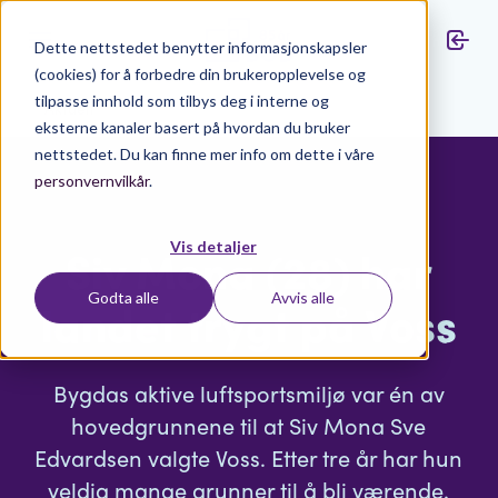
Dette nettstedet benytter informasjonskapsler
(cookies) for å forbedre din brukeropplevelse og
tilpasse innhold som tilbys deg i interne og
Aktuelt
eksterne kanaler basert på hvordan du bruker
nettstedet. Du kan finne mer info om dette i våre
personvernvilkår
.
Vis detaljer
Siv Mona (28) har
Godta alle
Avvis alle
landet trygt på Voss
Bygdas aktive luftsportsmiljø var én av
hovedgrunnene til at Siv Mona Sve
Edvardsen valgte Voss. Etter tre år har hun
veldig mange grunner til å bli værende.