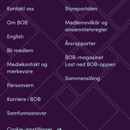
Kontakt oss
Styreportalen
Om BOB
Medlemsvilkår og
ansiennitetsregler
English
Årsrapporter
Bli medlem
BOB-magasinet
Mediekontakt og
Last ned BOB-appen
merkevare
Sammenslåing
Personvern
Karriere i BOB
Samfunnsansvar
Cookie-innstillinger