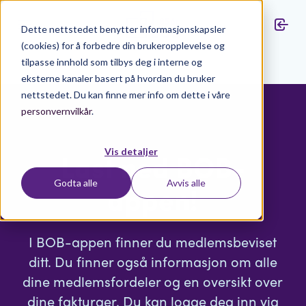
Dette nettstedet benytter informasjonskapsler
(cookies) for å forbedre din brukeropplevelse og
tilpasse innhold som tilbys deg i interne og
Aktuelt
eksterne kanaler basert på hvordan du bruker
nettstedet. Du kan finne mer info om dette i våre
personvernvilkår
.
Vis detaljer
Last ned BOB-
Godta alle
Avvis alle
appen!
I BOB-appen finner du medlemsbeviset
ditt. Du finner også informasjon om alle
dine medlemsfordeler og en oversikt over
dine fakturaer. Du kan logge deg inn via