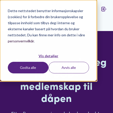
Dette nettstedet benytter informasjonskapsler
(cookies) for å forbedre din brukeropplevelse og
tilpasse innhold som tilbys deg i interne og
Aktuelt
eksterne kanaler basert på hvordan du bruker
nettstedet. Du kan finne mer info om dette i våre
personvernvilkår
.
Vis detaljer
– Jeg skulle ønske jeg
Godta alle
Avvis alle
fikk BOB-
medlemskap til
dåpen