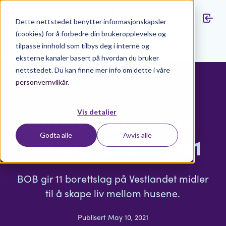
Dette nettstedet benytter informasjonskapsler
(cookies) for å forbedre din brukeropplevelse og
tilpasse innhold som tilbys deg i interne og
Aktuelt
eksterne kanaler basert på hvordan du bruker
nettstedet. Du kan finne mer info om dette i våre
personvernvilkår
.
Vis detaljer
300 000 kroner til
Godta alle
Avvis alle
sosiale tiltak i 2021
BOB gir 11 borettslag på Vestlandet midler
til å skape liv mellom husene.
Publisert May 10, 2021