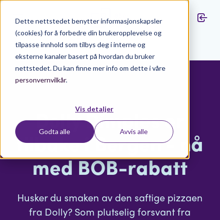
Dette nettstedet benytter informasjonskapsler
(cookies) for å forbedre din brukeropplevelse og
tilpasse innhold som tilbys deg i interne og
Aktuelt
eksterne kanaler basert på hvordan du bruker
nettstedet. Du kan finne mer info om dette i våre
personvernvilkår
.
Vis detaljer
Dolly Dimples er
Godta alle
Avvis alle
tilbake i Bergen - nå
med BOB-rabatt
Husker du smaken av den saftige pizzaen
fra Dolly? Som plutselig forsvant fra