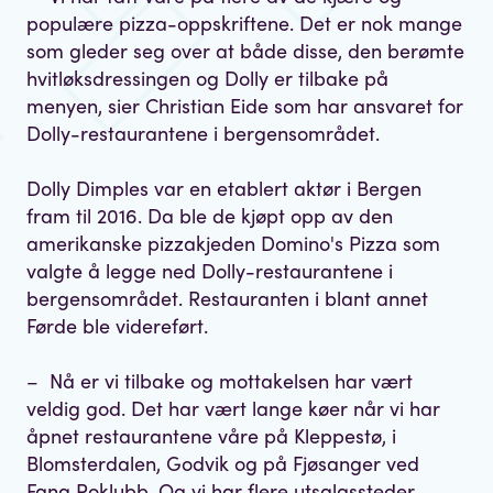
populære pizza-oppskriftene. Det er nok mange
som gleder seg over at både disse, den berømte
hvitløksdressingen og Dolly er tilbake på
menyen, sier Christian Eide som har ansvaret for
Dolly-restaurantene i bergensområdet.
Dolly Dimples var en etablert aktør i Bergen
fram til 2016. Da ble de kjøpt opp av den
amerikanske pizzakjeden Domino's Pizza som
valgte å legge ned Dolly-restaurantene i
bergensområdet. Restauranten i blant annet
Førde ble videreført.
– Nå er vi tilbake og mottakelsen har vært
veldig god. Det har vært lange køer når vi har
åpnet restaurantene våre på Kleppestø, i
Blomsterdalen, Godvik og på Fjøsanger ved
Fana Roklubb. Og vi har flere utsalgssteder