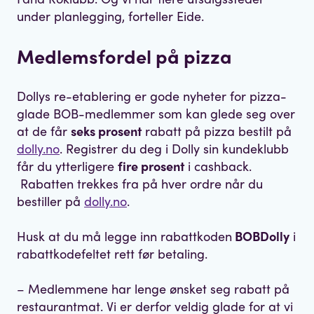
under planlegging, forteller Eide.
Medlemsfordel på pizza
Dollys re-etablering er gode nyheter for pizza-
glade BOB-medlemmer som kan glede seg over
at de får
seks prosent
rabatt på pizza bestilt på
dolly.no
. Registrer du deg i Dolly sin kundeklubb
får du ytterligere
fire prosent
i cashback.
Rabatten trekkes fra på hver ordre når du
bestiller på
dolly.no
.
Husk at du må legge inn rabattkoden
BOBDolly
i
rabattkodefeltet rett før betaling.
– Medlemmene har lenge ønsket seg rabatt på
restaurantmat. Vi er derfor veldig glade for at vi