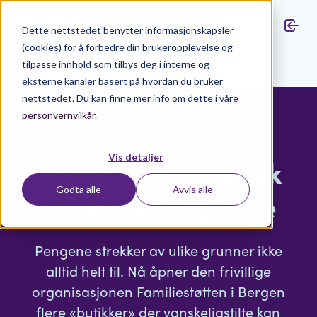
Dette nettstedet benytter informasjonskapsler
(cookies) for å forbedre din brukeropplevelse og
tilpasse innhold som tilbys deg i interne og
Aktuelt
eksterne kanaler basert på hvordan du bruker
nettstedet. Du kan finne mer info om dette i våre
personvernvilkår
.
Vis detaljer
Åpner gratisbutikk
Godta alle
Avvis alle
for vanskeligstilte
Pengene strekker av ulike grunner ikke
alltid helt til. Nå åpner den frivillige
organisasjonen Familiestøtten i Bergen
flere «butikker» der vanskeligstilte kan